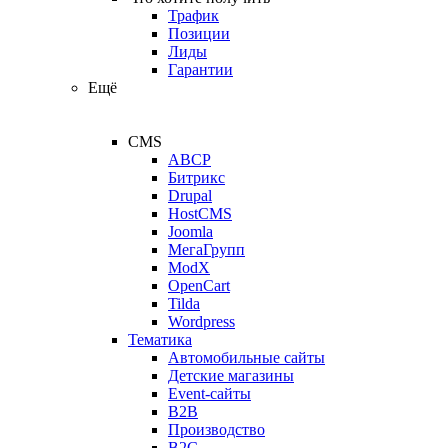
Трафик
Позиции
Лиды
Гарантии
Ещё
CMS
ABCP
Битрикс
Drupal
HostCMS
Joomla
МегаГрупп
ModX
OpenCart
Tilda
Wordpress
Тематика
Автомобильные сайты
Детские магазины
Event-сайты
B2B
Производство
B2C